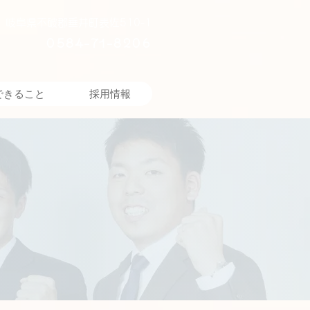
2 岐阜県不破郡垂井町表佐510-1
​0584-71-8206
できること
採用情報